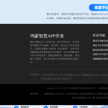
鸿蒙智慧APP开发
栏目导航
微信互动推文设
聚焦鸿蒙生态一体化开发，除APP开发外，同步对
接鸿蒙原子化服务、快应用、服务卡片等生态能
力，实现应用服务“免安装、即点即用”。定制符合
微信动态推文制
鸿蒙服务市场规则的原子化服务，提升应用触达率
品牌LOGO设计
与用户转化效率，适配品牌营销、便民服务、商品
推广等场景，助力企业最大化利用鸿蒙生态流量入
口。
友情链接：
广州AR开发公司
天津吉祥物设计公司
国潮插画设计公司
北京微
互动H5案例
武汉软件定制公司
Copyright © 2014-2026 成都蓝橙互动科技有限公司
承接鸿蒙
地区合集：
陇南电商美工外包公司
广州H5页面开发
体感互动系统开发
昆明H5游戏
南昌介绍长图设计公司
厦门H5互动游戏