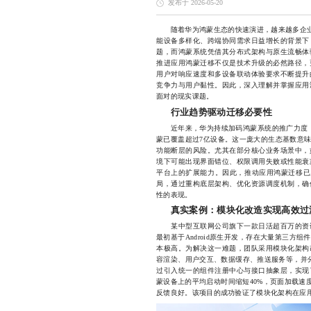
发布于 2026-05-20
随着华为鸿蒙生态的快速演进，越来越多企
能设备多样化、跨端协同需求日益增长的背景下
题，而鸿蒙系统凭借其分布式架构与原生流畅体
推进应用鸿蒙迁移不仅是技术升级的必然路径，
用户对响应速度和多设备联动体验要求不断提升
竞争力与用户黏性。因此，深入理解并掌握应用
面对的现实课题。
行业趋势驱动迁移必要性
近年来，华为持续加码鸿蒙系统的推广力度，从
蒙已覆盖超过7亿设备。这一庞大的生态基数意
功能断层的风险。尤其在部分核心业务场景中，
境下可能出现界面错位、权限调用失败或性能衰
平台上的扩展能力。因此，推动应用鸿蒙迁移已从
局，通过重构底层架构、优化资源调度机制，确
性的表现。
真实案例：模块化改造实现高效过
某中型互联网公司旗下一款日活超百万的资讯类
最初基于Android原生开发，存在大量第三方
本极高。为解决这一难题，团队采用模块化架构
容渲染、用户交互、数据缓存、推送服务等，并分
过引入统一的组件注册中心与接口抽象层，实现
蒙设备上的平均启动时间缩短40%，页面加载速
反馈良好。该项目的成功验证了模块化架构在应