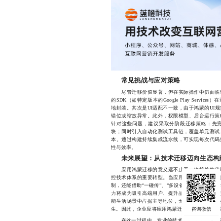
常见挑战与应对策略
尽管迁移价值显著，但在实际操作中仍面临诸
的SDK（如特定版本的Google Play Serv
地封装。其次是UI适配不一致，由于鸿蒙的UI
错位或缩放异常。此外，权限模型、后台运行策
针对这些问题，建议采取分阶段迁移策略：先
块；同时引入自动化测试工具链，覆盖单元测试
本。通过构建持续集成流水线，可实现每次代码
性与效率。
未来展望：从技术迁移迈向生态构
应用鸿蒙迁移的意义远不止于一次简单的代码
控技术体系的重要转型。当应用能够深度融入鸿
制，还能借助“一碰传”、“多设备协同”、“超级
力将成为吸引高端用户、提升品牌忠诚度的核心
能生活场景中占据主导地位，无论是家庭娱乐、
生。因此，企业应将应用鸿蒙迁移视为长期战略
在这一过程中，专业的技术支持与经验积累至