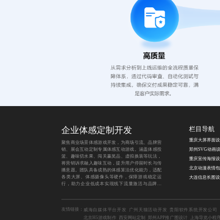
企业体感定制开发
栏目导航
聚焦商业场景体感游戏开发，为商场引流、品牌营
销、展会互动定制专属体感互动游戏。涵盖体感投
篮、趣味切水果、闯关赢奖品、虚拟换装等玩法，
将营销诉求融入趣味互动，提升用户停留时长与传
播意愿。团队具备成熟的体感算法优化能力，适配
各类大屏、体感摄像头等硬件，保障游戏稳定运
行，助力企业低成本实现线下流量激活与品牌曝
光。
友情链接：
威海自媒体平台开发
广州天猫活动开发
贵阳软件系统开发公司
北京H5游戏制作
西安网站定制
郑州APP推广图设计
上海导览小程