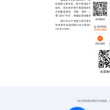
的智慧大屏开发，将不再满足于功能完备与界面
续性。安全技术将不再是附加项，而是贯穿整个
示的数据真实、完整、受控，才真正敢于将其作
看”迈向“可信”，构建起更加健康、透明、可持续
我们专注于智慧大屏开发领域，致力于为企业
凭借多年实战经验与自主研发的技术能力，帮
咨询热线
18140119082
18140119082
回到顶部
欢迎微