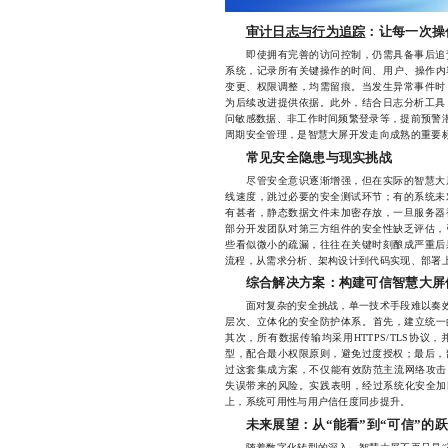
审计日志与行为追踪
：让每一次操
即使拥有完善的访问控制，仍需具备事后追责
系统，记录所有关键操作的时间、用户、操作内
变更、权限调整，均需留痕。当发生异常事件时
为后续改进提供依据。此外，结合日志分析工具
问敏感数据、非工作时间频繁登录等，提前预警潜
周期安全管理，是智慧大屏开发走向成熟的重要
常见安全隐患与现实挑战
尽管安全意识逐渐增强，但在实际的智慧大屏
线速度，跳过必要的安全测试环节；有的系统未
有甚者，静态数据文件未加密存放，一旦服务器
部分开发团队对第三方组件的安全性缺乏评估，
些看似微小的疏漏，往往在关键时刻酿成严重后
流程，从需求分析、架构设计到代码实现、部署
综合解决方案：构建可信智慧大屏
面对复杂的安全挑战，单一技术手段难以奏效。
层次、立体化的安全防护体系。首先，建立统一
其次，所有数据传输均采用HTTPS/TLS协
型，配合最小权限原则，避免过度授权；最后，
过这套集成方案，不仅能有效防范主流网络攻击（
失误带来的风险。实践表明，经过系统化安全加
上，系统可用性与用户信任度同步提升。
未来展望：从“能看”到“可信”的
随着数字化转型的深入，智慧大屏不再只是“视