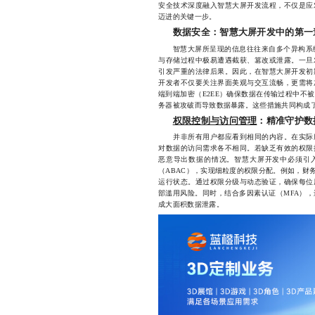
安全技术深度融入智慧大屏开发流程，不仅是应
迈进的关键一步。
数据安全：智慧大屏开发中的第一
智慧大屏所呈现的信息往往来自多个异构系统，
与存储过程中极易遭遇截获、篡改或泄露。一旦
引发严重的法律后果。因此，在智慧大屏开发初
开发者不仅要关注界面美观与交互流畅，更需将
端到端加密（E2EE）确保数据在传输过程中不
务器被攻破而导致数据暴露。这些措施共同构成
权限控制与访问管理
：精准守护数
并非所有用户都应看到相同的内容。在实际应
对数据的访问需求各不相同。若缺乏有效的权限
恶意导出数据的情况。智慧大屏开发中必须引入
（ABAC），实现细粒度的权限分配。例如，财
运行状态。通过权限分级与动态验证，确保每位
部滥用风险。同时，结合多因素认证（MFA）
成大面积数据泄露。