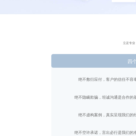
立足专业
四
绝不敷衍应付，客户的信任不容
绝不隐瞒欺骗，坦诚沟通是合作的
绝不虚构案例，真实呈现我们的
绝不空许承诺，言出必行是我们的