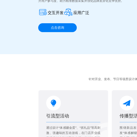
升用户参与度、助力精准数据采集并强化品牌差异化竞争优势。
交互开发
应用广泛
点击咨询
针对开业、发布、节日等场景设计
引流型活动
传播型
通过设计“体感砸金蛋”、“抓礼品”等高刺
围绕新品发
激、强趣味的互动游戏，在门店开业或
发“体感解