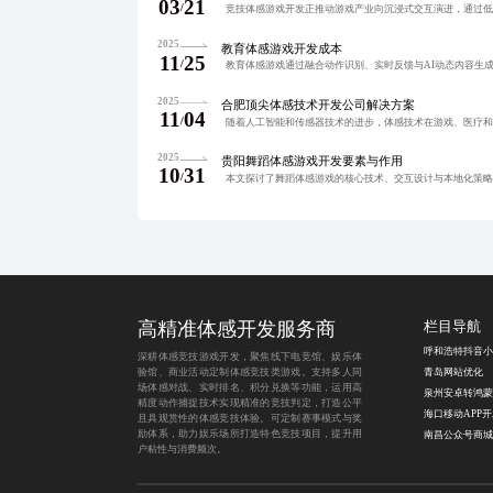
03
21
/
2025
教育体感游戏开发成本
11
25
/
2025
合肥顶尖体感技术开发公司解决方案
11
04
/
2025
贵阳舞蹈体感游戏开发要素与作用
10
31
/
高精准体感开发服务商
栏目导航
深耕体感竞技游戏开发，聚焦线下电竞馆、娱乐体
验馆、商业活动定制体感竞技类游戏。支持多人同
青岛网站优化
场体感对战、实时排名、积分兑换等功能，运用高
精度动作捕捉技术实现精准的竞技判定，打造公平
海口移动APP
且具观赏性的体感竞技体验。可定制赛事模式与奖
励体系，助力娱乐场所打造特色竞技项目，提升用
户粘性与消费频次。