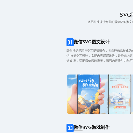
SVG
微距科技提供专业的微信SVG推
微信SVG图文设计
聚焦视觉呈现与交互逻辑融合，将品牌信息转化为
切 换等交互设计，实现内容层层递进，让静态内
递效 率，适配微信阅读场景，增强内容吸引力与
微信SVG游戏制作