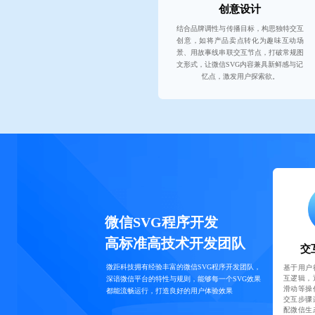
创意设计
结合品牌调性与传播目标，构思独特交互
创意，如将产品卖点转化为趣味互动场
景、用故事线串联交互节点，打破常规图
文形式，让微信SVG内容兼具新鲜感与记
忆点，激发用户探索欲。
微信SVG程序开发
高标准高技术开发团队
交
微距科技拥有经验丰富的微信SVG程序开发团队，
基于用户
互逻辑，
深谙微信平台的特性与规则，能够每一个SVG效果
滑动等操
都能流畅运行，打造良好的用户体验效果
交互步骤
配微信生