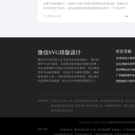
在数字化金融时代，金融SVG设计凭借矢量图形的高清缩放、轻量化代
码与动态交互能力，成为金融科技界面构建的核心技术，广泛应用于数
据图表、动效图标与实时行情展示，提升用户体验与品牌信任感。
2025-12-02
微信SVG排版设计
栏目导航
微信SVG交互是公众号差异化运营的核心，我们深
耕SVG设计领域，为品牌定制专属互动推文效果。
汕头智能水表开
结合品牌调性打造贴合内容的交互逻辑，优化视觉
苏州网站设计制
呈现与动效流畅度，完成全平台兼容性测试，确保
效果稳定上线，打破传统推文的单调感，强化用户
与品牌的互动连接，助力公众号内容更具吸引力。
友情链接：
天津H5定制公司
园区服务系统源码
宠物管家软件开发
北京H
陪诊陪检系统源码
深圳用户营销活动公司
成都测试类H5
青岛制造
重庆网站定制公司
Copyright © 2014-2026 成都蓝橙互动科技有
地区合集：
H5游戏开发
微信长图文设计公司
温州朋友圈广告图设计
H5活动定
长春商城系统开发
北京H5游戏开发
三亚私域游戏定制
太原专业插画设计